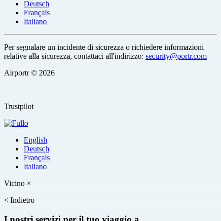
Deutsch
Français
Italiano
Per segnalare un incidente di sicurezza o richiedere informazioni
relative alla sicurezza, contattaci all'indirizzo:
security@portr.com
Airportr © 2026
Trustpilot
English
Deutsch
Français
Italiano
Vicino
×
<
Indietro
I nostri servizi per il tuo viaggio a