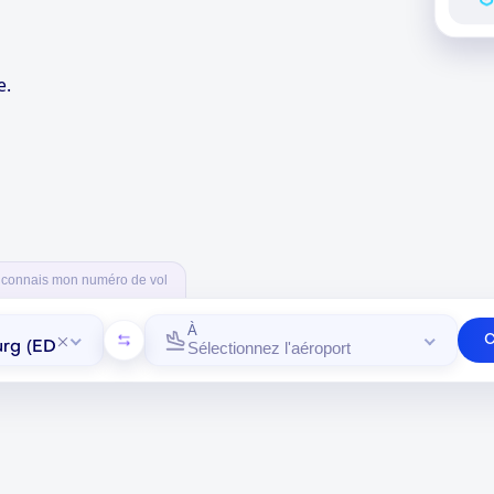
e.
 connais mon numéro de vol
À
C