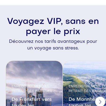
Voyagez VIP, sans en
payer le prix
Découvrez nos tarifs avantageux pour
un voyage sans stress.
ENREGISTREMENT ET
ENREGISTREMENT ET
RETRAIT DES BAGAGES
RETRAIT DES BAGAG
De Frankfurt vers
De Mannheim v
›
toutes les
toutes les