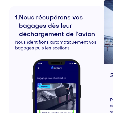
1.
Nous récupérons vos
bagages dès leur
déchargement de l’avion
Nous identifions automatiquement vos
bagages puis les scellons.
2
P
s
v